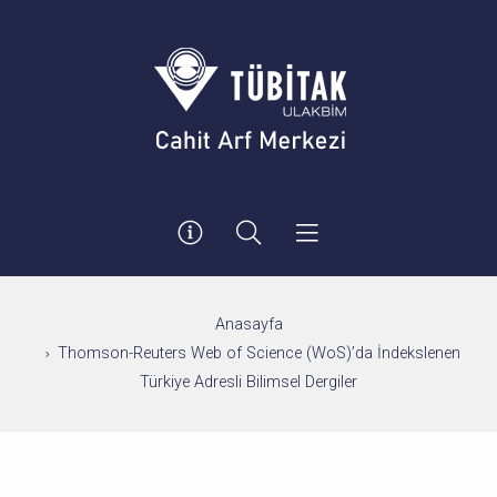
Anasayfa
Thomson-Reuters Web of Science (WoS)’da İndekslenen
Türkiye Adresli Bilimsel Dergiler