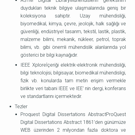
ASTM Digital LibraryMühendislerin gereksinim
duydukları teknik bilgiye ulaşmalarında geniş bir
koleksiyona sahiptir. Uzay mühendisliği,
biyomedikal, kimya, çevre, jeolojik, halk sağlığı ve
güvenliği, endüstriyel tasarım, tekstil, lastik, plastik,
malzeme bilimi, mekanik, nükleer, petrol, toprak
bilimi, vb. gibi önemli mühendislik alanlarında yol
gösterici bir bilgi kaynağıdır.
IEEE Xploreİçeriği elektrik-elektronik mühendisliği,
bilgi teknolojisi, bilgisayar, biomedikal mühendisligi,
fizik vb. konularda tam metin erişim vermekle
birlikte veri tabani IEEE ve IEE’ nin dergi, konferans
ve standartlarını içermektedir.
Tezler
Proquest Digital Dissertations AbstractProQuest
Digital Dissertations Abstract 1861’den günümüze
WEB üzerinden 2 milyondan fazla doktora ve