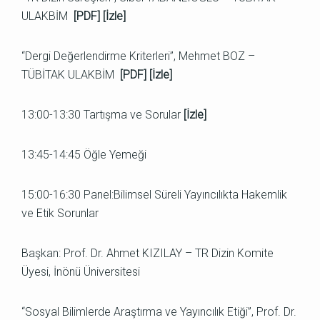
ULAKBİM
[
PDF
] [
İzle
]
“Dergi Değerlendirme Kriterleri”, Mehmet BOZ –
TÜBİTAK ULAKBİM
[
PDF
] [
İzle
]
13:00-13:30 Tartışma ve Sorular
[
İzle
]
13:45-14:45 Öğle Yemeği
15:00-16:30 Panel:Bilimsel Süreli Yayıncılıkta Hakemlik
ve Etik Sorunlar
Başkan: Prof. Dr. Ahmet KIZILAY – TR Dizin Komite
Üyesi, İnönü Üniversitesi
“Sosyal Bilimlerde Araştırma ve Yayıncılık Etiği”, Prof. Dr.