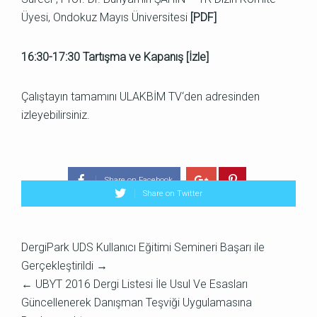
Üyesi, Ondokuz Mayıs Üniversitesi
[
PDF
]
16:30-17:30 Tartışma ve Kapanış [
İzle
]
Çalıştayın tamamını
ULAKBİM TV
‘den adresinden
izleyebilirsiniz.
Share on Facebook
Share on Twitter
DergiPark UDS Kullanıcı Eğitimi Semineri Başarı ile
Gerçekleştirildi
→
←
UBYT 2016 Dergi Listesi İle Usul Ve Esasları
Güncellenerek Danışman Teşviği Uygulamasına