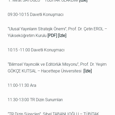
Mirat SATOĞLU – TÜBİTAK ULAKBİM
[
İzle
]
09:30-10:15 Davetli Konuşmacı
“Ulusal Yayınların Stratejik Önemi”, Prof. Dr. Çetin EROL –
Yükseköğretim Kurulu
[
PDF
] [
İzle
]
10:15 -11:00 Davetli Konuşmacı
“Bilimsel Yayıncılık ve Editörlük Misyonu”, Prof. Dr. Yeşim
GÖKÇE KUTSAL – Hacettepe Üniversitesi
[
İzle
]
11:00-11:30 Ara
11:30-13:00 TR Dizin Sunumları
“TR Dizin Süreçleri”, Sibel TABANLIOĞLU – TÜBİTAK