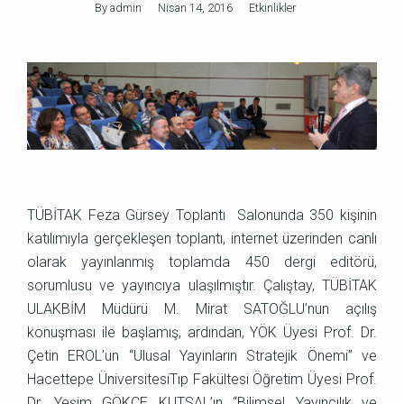
By
admin
Nisan 14, 2016
Etkinlikler
TÜBİTAK Feza Gürsey Toplantı Salonunda 350 kişinin
katılımıyla gerçekleşen toplantı, internet üzerinden canlı
olarak yayınlanmış toplamda 450 dergi editörü,
sorumlusu ve yayıncıya ulaşılmıştır. Çalıştay, TÜBİTAK
ULAKBİM Müdürü M. Mirat SATOĞLU’nun açılış
konuşması ile başlamış, ardından, YÖK Üyesi Prof. Dr.
Çetin EROL’un “Ulusal Yayınların Stratejik Önemi” ve
Hacettepe ÜniversitesiTıp Fakültesi Öğretim Üyesi Prof.
Dr. Yeşim GÖKÇE KUTSAL’ın “Bilimsel Yayıncılık ve