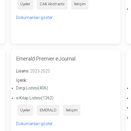
Üyeler
CAB Abstracts
İletişim
Dokümanları göster
Emerald Premier eJournal
Lisans:
2023-2025
İçerik:
Dergi Listesi(406)
e-Kitap Listesi(1262)
Üyeler
EMERALD
İletişim
Dokümanları göster