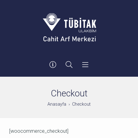
Checkout
Anasayfa
Checkout
[woocommerce_checkout]